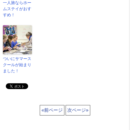
一人旅ならホー
ムステイがおす
すめ！
ついにサマース
クールが始まり
ました！
«前ページ
次ページ»