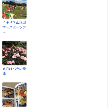
イギリス正規留
学ースポーツデ
ー
６月はバラの季
節